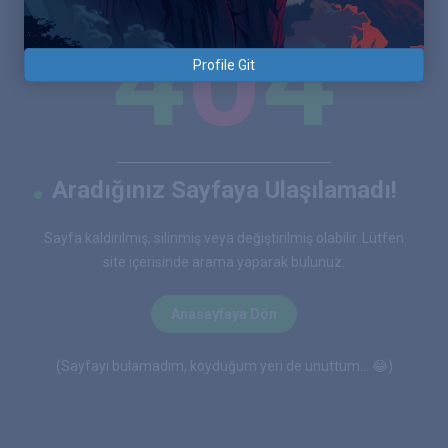
4
0
4
Profile Git
Aradığınız Sayfaya Ulaşılamadı!
Sayfa kaldırılmış, silinmiş veya değiştirilmiş olabilir. Lütfen
site içerisinde arama yaparak bulunuz.
Anasayfaya Dön
(Sayfayı bulamadım, koyduğum yeri de unuttum... 😂)