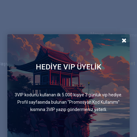
Manga
Ekip
Blog
İletişim
Canlı Sohbet
Başvurular
HEDİYE VIP ÜYELİK
3VIP kodunu kullanan ilk 5.000 kişiye 3 günlük vip hediye.
Profil sayfasında bulunan "Promosyon Kod Kullanımı"
kısmına 3VIP yazıp göndermeniz yeterli.