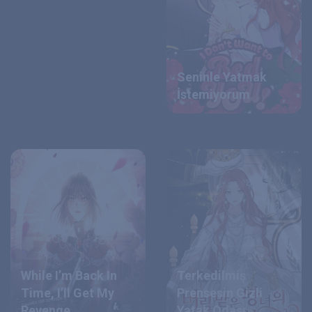
Seninle Yatmak
İstemiyorum
While I’m Back In
Terkedilmiş
Time, I’ll Get My
Prensesin Gizli
Revenge
Yatak Odası