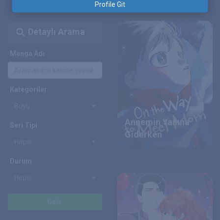
Profile Git
Detaylı Arama
Manga Adı
Kategoriler
Büyü
Annemin Yanına
Seri Tipi
Giderken
Hepsi
Durum
Hepsi
Getir