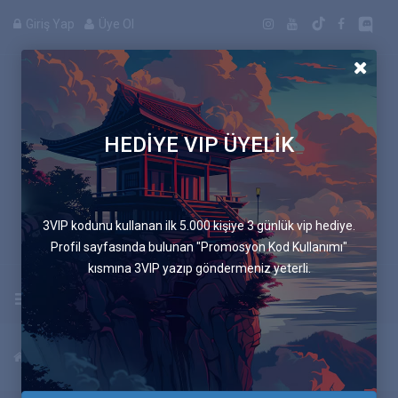
Giriş Yap
Üye Ol
HEDİYE VIP ÜYELİK
Manga
3VIP kodunu kullanan ilk 5.000 kişiye 3 günlük vip hediye.
Profil sayfasında bulunan "Promosyon Kod Kullanımı"
kısmına 3VIP yazıp göndermeniz yeterli.
Uygulamayı İndir
Anasayfa
Manga Listesi