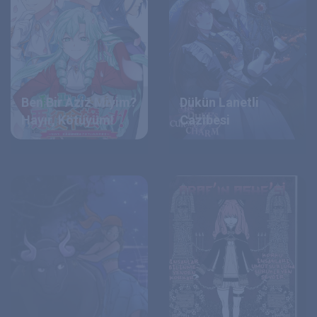
Ben Bir Aziz Miyim?
Dükün Lanetli
Hayır, Kötüyüm!
Cazibesi