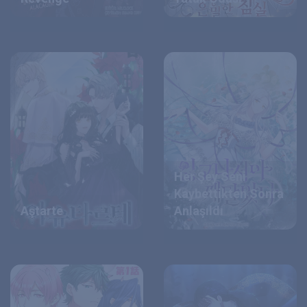
Her Şey Seni
Kaybettikten Sonra
Aştarte
Anlaşıldı