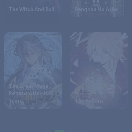
The Witch And Bull
Rengoku No Ashe
The Great Mage
Returns After 4000
Years
The Reborn