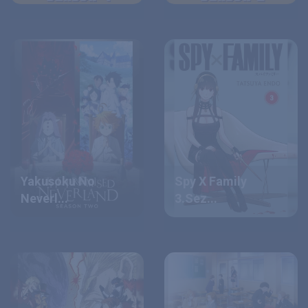
Yakusoku No
Spy X Family
Neverl...
3.Sez...