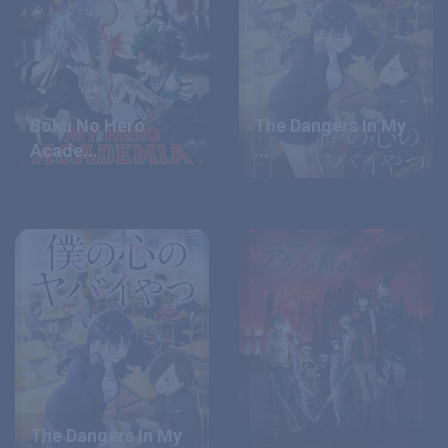
Boku No Hero
The Dangers In My
Acade...
...
The Dangers In My