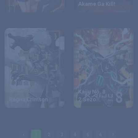
...
Akame Ga Kill!
Kaiju No. 8
Ragna Crimson
2.Sezo...
1
2
3
4
5
6