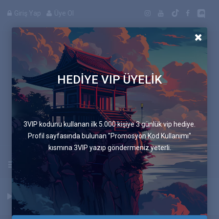
Giriş Yap
Üye Ol
HEDİYE VIP ÜYELİK
Anime
3VIP kodunu kullanan ilk 5.000 kişiye 3 günlük vip hediye.
Profil sayfasında bulunan "Promosyon Kod Kullanımı"
kısmına 3VIP yazıp göndermeniz yeterli.
Uygulamayı İndir
Anasayfa
Anime Listesi