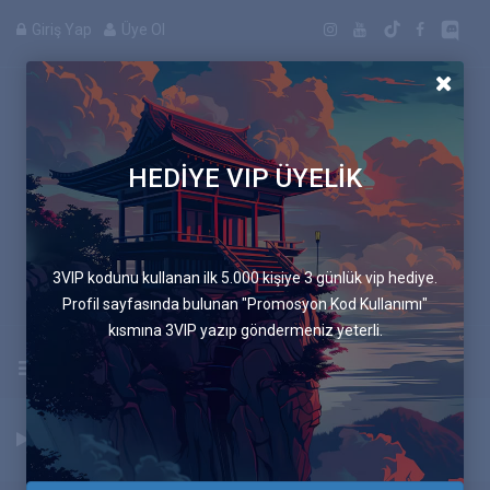
Giriş Yap
Üye Ol
HEDİYE VIP ÜYELİK
Anime
3VIP kodunu kullanan ilk 5.000 kişiye 3 günlük vip hediye.
Profil sayfasında bulunan "Promosyon Kod Kullanımı"
kısmına 3VIP yazıp göndermeniz yeterli.
Uygulamayı İndir
Anasayfa
Anime Listesi