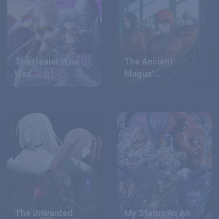
The Healer Who
The Ancient
Was...
Magus'...
The Unwanted
My Status As An