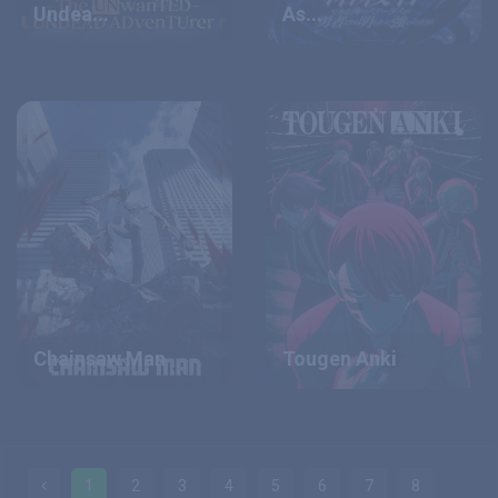
Undea...
As...
Chainsaw Man
Tougen Anki
1
2
3
4
5
6
7
8