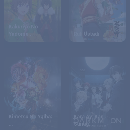
Kakuriyo No
Yadome...
Ruh Üstadı
Kimetsu No Yaiba:
Kara Ay: Kan
...
Sunağ...