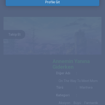
Profile Git
Takip Et
Annemin Yanına
Giderken
Diğer Adı
:
On The Way To Meet Mom
Türü
:
Manhwa
Kategori
:
Aksiyon
Büyü
Fantastik