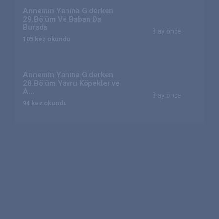
Annemin Yanına Giderken
29.Bölüm Ve Baban Da
Burada
8 ay önce
105 kez okundu
Annemin Yanına Giderken
28.Bölüm Yavru Köpekler ve
A...
8 ay önce
94 kez okundu
Annemin Yanına Giderken
27.Bölüm Bilgi Toplama
8 ay önce
134 kez okundu
Annemin Yanına Giderken
26.Bölüm Devam Etme
Görevi
8 ay önce