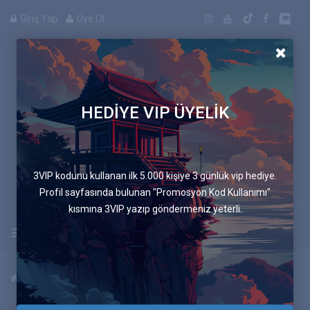
Giriş Yap
Üye Ol
HEDİYE VIP ÜYELİK
Manga
3VIP kodunu kullanan ilk 5.000 kişiye 3 günlük vip hediye.
Profil sayfasında bulunan "Promosyon Kod Kullanımı"
kısmına 3VIP yazıp göndermeniz yeterli.
Uygulamayı İndir
Anasayfa
Mangalar
Annemin Yanına Giderken