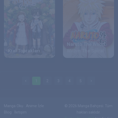
Naruto The Whorl
Kral Toprakları
Within The Spiral
1
2
3
4
5
Manga Oku
Anime İzle
© 2026 Manga Bahçesi. Tüm
Blog
İletişim
hakları saklıdır.