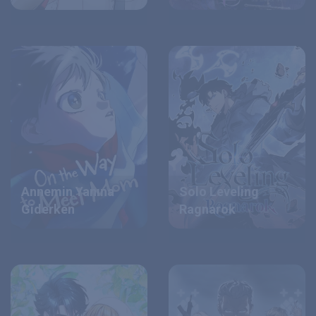
Annemin Yanına
Solo Leveling
Giderken
Ragnarok