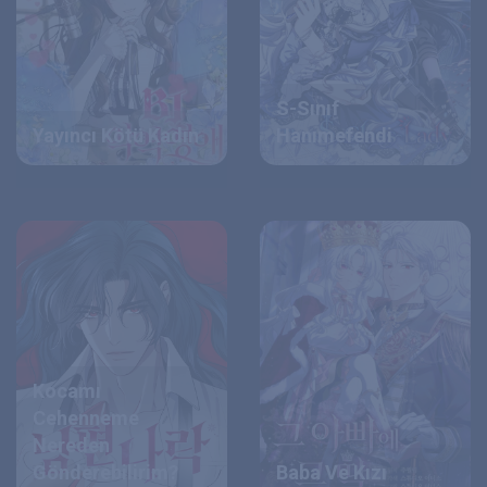
S-Sınıf
Yayıncı Kötü Kadın
Hanımefendi
Kocamı
Cehenneme
Nereden
Gönderebilirim?
Baba Ve Kızı