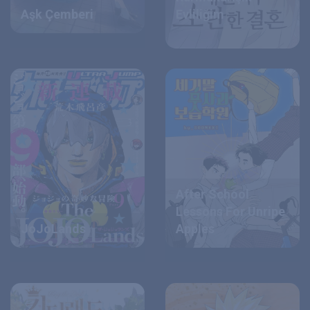
Aşk Çemberi
Evliliğim
After School
Lessons For Unripe
JoJoLands
Apples