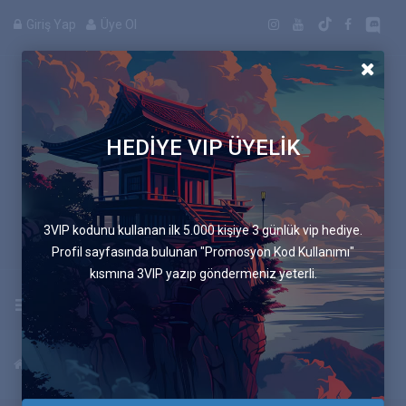
Giriş Yap
Üye Ol
HEDİYE VIP ÜYELİK
Manga
3VIP kodunu kullanan ilk 5.000 kişiye 3 günlük vip hediye.
Profil sayfasında bulunan "Promosyon Kod Kullanımı"
kısmına 3VIP yazıp göndermeniz yeterli.
Uygulamayı İndir
Anasayfa
Yeni Mangalar