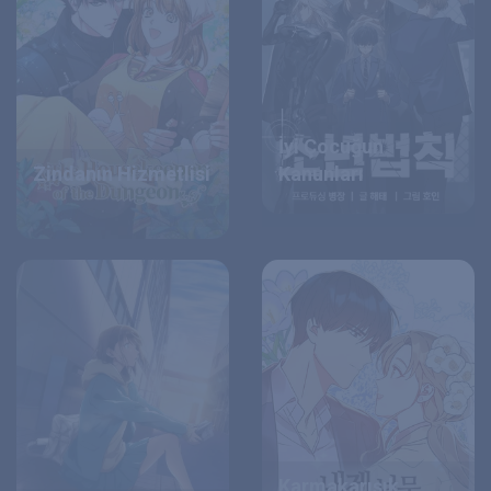
İyi Çocuğun
Zindanın Hizmetlisi
Kanunları
Karmakarışık