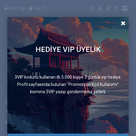
Giriş Yap
Üye Ol
HEDİYE VIP ÜYELİK
Manga
3VIP kodunu kullanan ilk 5.000 kişiye 3 günlük vip hediye.
Profil sayfasında bulunan "Promosyon Kod Kullanımı"
kısmına 3VIP yazıp göndermeniz yeterli.
Uygulamayı İndir
Anasayfa
Mangalar
Mavi Sandalye
288.Bölüm Owlturd 19: Asıl Noktayı Kaçırdın