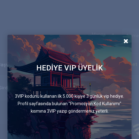
Manga
Ekip
Blog
İletişim
Canlı Sohbet
Başvurular
HEDİYE VIP ÜYELİK
12.Bölüm Arkadaşlar
Girdap
3VIP kodunu kullanan ilk 5.000 kişiye 3 günlük vip hediye.
Profil sayfasında bulunan "Promosyon Kod Kullanımı"
kısmına 3VIP yazıp göndermeniz yeterli.