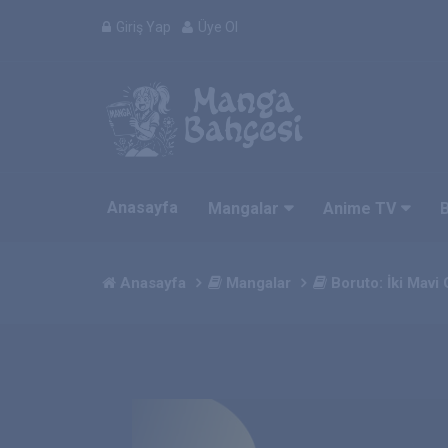
Giriş Yap
Üye Ol
Anasayfa
Mangalar
Anime TV
Anasayfa
Mangalar
Boruto: İki Mavi 