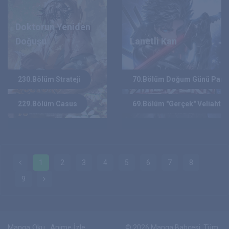
Doktorun Yeniden
Doğuşu
Lanetli Kan
TAESUN DOBIN
D-PARK
YAZAR :
YAZAR :
230.Bölüm Strateji
70.Bölüm Doğum Günü Parti
2021
2025
YIL :
YIL :
229.Bölüm Casus
69.Bölüm "Gerçek" Veliaht P
1
2
3
4
5
6
7
8
9
Manga Oku
Anime İzle
© 2026 Manga Bahçesi. Tüm