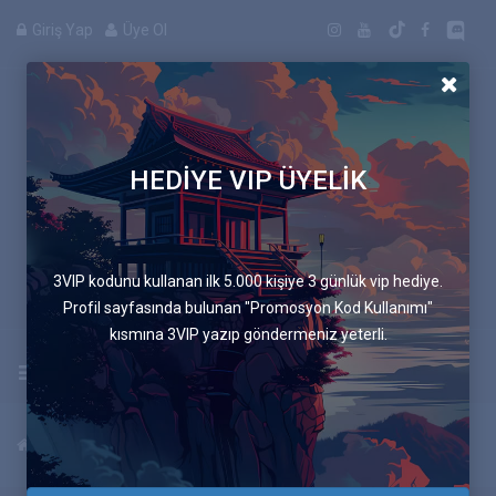
Giriş Yap
Üye Ol
HEDİYE VIP ÜYELİK
Manga
3VIP kodunu kullanan ilk 5.000 kişiye 3 günlük vip hediye.
Profil sayfasında bulunan "Promosyon Kod Kullanımı"
kısmına 3VIP yazıp göndermeniz yeterli.
Uygulamayı İndir
Anasayfa
Güncel Mangalar