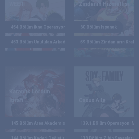
WEE!!!
Zindanın Hizmetlisi
AMOEBA UWU
PERILLA/GOLDEN SONG
YAZAR :
YAZAR :
454.Bölüm İkna Operasyonu
60.Bölüm Ispanak
2021
2024
YIL :
YIL :
453.Bölüm Unutulan Arkadaş
59.Bölüm Zindanların Kralı
Karanlık Lordun
İtirafı
Casus Aile
TOPSEOUNG
TATSUYA ENDO
YAZAR :
YAZAR :
145.Bölüm Area Akademisi'nin Sonu (2. Sezon Finali)
139,1.Bölüm Operasyon: Me
2022
2020
YIL :
YIL :
144.Bölüm Kaderi Değiştirme Yolu 2. Kısım
138.Bölüm Zihin Savaşları