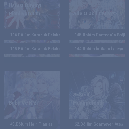
Ustası Olmayı
Planlıyordum
Aile Olabilir Miyiz?
ILYE
HAN YI RIM
YAZAR :
YAZAR :
116.Bölüm Karanlık Felaket Mir Olma Yolculuğu 2
145.Bölüm Panteon'la Bağlan
2022
2021
YIL :
YIL :
115.Bölüm Karanlık Felaket Mir Olma Yolculuğu 1
144.Bölüm İntikam İyileşmeni
S-Sınıf
Baba Ve Kızı
Hanımefendi
JU WOLRIM
HAEGANG / BLUE CANNA(ART) / ASSAM(ART)
YAZAR :
YAZAR :
45.Bölüm Hain Planlar
62.Bölüm Sönmeyen Ateş
2025
2024
YIL :
YIL :