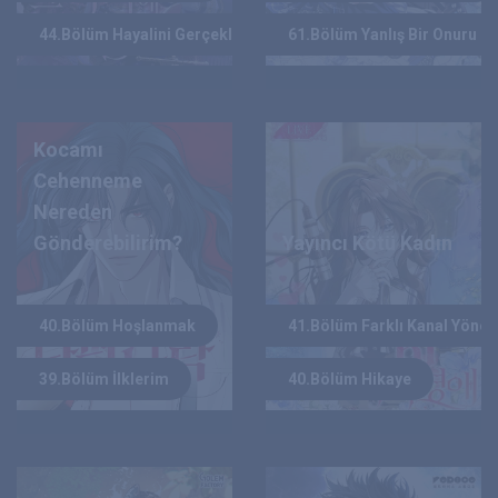
44.Bölüm Hayalini Gerçekleştireceğim
61.Bölüm Yanlış Bir Onuru Ü
Kocamı
Cehenneme
Nereden
Gönderebilirim?
Yayıncı Kötü Kadın
LUCY,ORGANIC
HAN YI RIM
YAZAR :
YAZAR :
40.Bölüm Hoşlanmak
41.Bölüm Farklı Kanal Yöneti
2025
2025
YIL :
YIL :
39.Bölüm İlklerim
40.Bölüm Hikaye