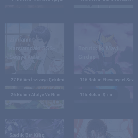
HOT
Zindanın
Karşısındaki SSS-
Boruto: İki Mavi
Seviye Kafe
Girdap
LEE WOO-HEE
MASASHI KISHIMOTO
YAZAR :
YAZAR :
27.Bölüm İnzivaya Çekilmiş Usta
116.Bölüm Ebevenysel Sevgi
2025
2018
YIL :
YIL :
26.Bölüm Atölye Ve Nine
115.Bölüm Şirin
Sadık Bir Kılıç