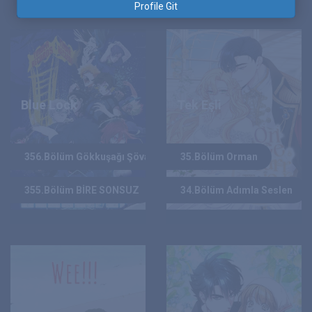
Profile Git
Blue Lock
Tek Eşli
MUNEYUKI KANESHIRO, YUUSUKE NOMURA
DOX CHA, YEON SEO NAH
YAZAR :
YAZAR :
356.Bölüm Gökkuşağı Şövalyesi
35.Bölüm Orman
2018
2022
YIL :
YIL :
355.Bölüm BİRE SONSUZ
34.Bölüm Adımla Seslen